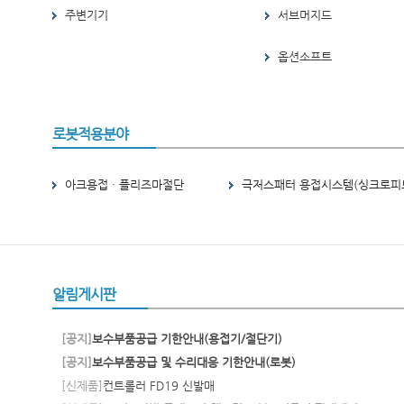
주변기기
서브머지드
옵션소프트
로봇적용분야
아크용접 · 플리즈마절단
극저스패터 용접시스템(싱크로피드
알림게시판
[
공지
]
보수부품공급 기한안내(용접기/절단기)
[
공지
]
보수부품공급 및 수리대응 기한안내(로봇)
[
신제품
]
컨트롤러 FD19 신발매